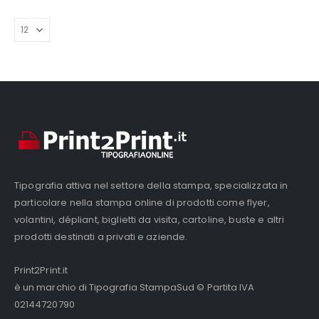
varianti.
Le
opzioni
possono
essere
scelte
nella
pagina
del
prodotto
Tipografia attiva nel settore della stampa, specializzata in
particolare nella stampa online di prodotti come flyer,
volantini, dépliant, biglietti da visita, cartoline, buste e altri
prodotti destinati a privati e aziende.
Print2Print.it
è un marchio di Tipografia StampaSud © Partita IVA
02144720790