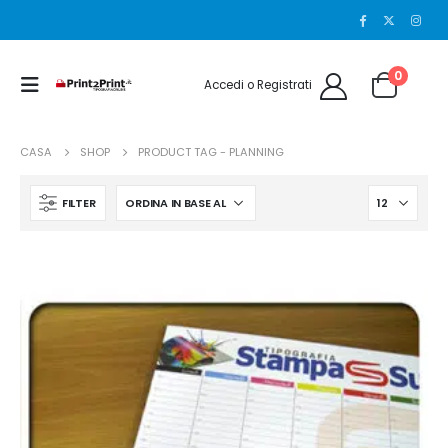
0
Accedi o Registrati
CASA
SHOP
PRODUCT TAG -
PLANNING
FILTER