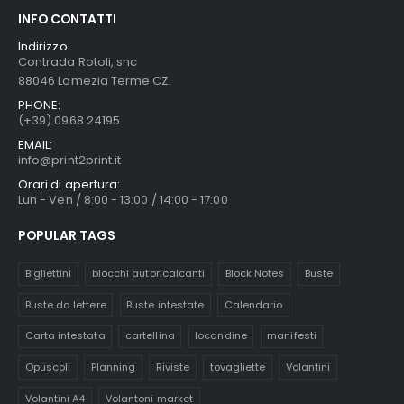
INFO CONTATTI
Indirizzo:
Contrada Rotoli, snc
88046 Lamezia Terme CZ.
PHONE:
(+39) 0968 24195
EMAIL:
info@print2print.it
Orari di apertura:
Lun - Ven / 8:00 - 13:00 / 14:00 - 17:00
POPULAR TAGS
Bigliettini
blocchi autoricalcanti
Block Notes
Buste
Buste da lettere
Buste intestate
Calendario
Carta intestata
cartellina
locandine
manifesti
Opuscoli
Planning
Riviste
tovagliette
Volantini
Volantini A4
Volantoni market