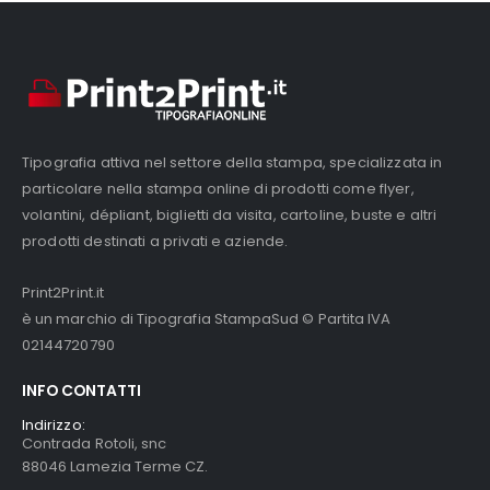
nella
pagina
del
prodotto
Tipografia attiva nel settore della stampa, specializzata in
particolare nella stampa online di prodotti come flyer,
volantini, dépliant, biglietti da visita, cartoline, buste e altri
prodotti destinati a privati e aziende.
Print2Print.it
è un marchio di Tipografia StampaSud © Partita IVA
02144720790
INFO CONTATTI
Indirizzo:
Contrada Rotoli, snc
88046 Lamezia Terme CZ.