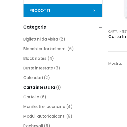
PRODOTTI
Categorie
Questo
CARTA INTES
prodotto
Carta In
Bigliettini da visita
(2)
ha
Blocchi autoricalcanti
(6)
più
varianti.
Block notes
(4)
Le
Mostra:
Buste intestate
(3)
opzioni
possono
Calendari
(2)
essere
Carta intestata
(1)
scelte
nella
Cartelle
(6)
pagina
Manifesti e locandine
(4)
del
Moduli autoricalcanti
(6)
prodotto
Pieghevoli
(6)