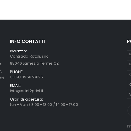
INFO CONTATTI
P
Indirizzo:
B
Contrada Rotoli, snc
88046 Lamezia Terme CZ.
a
B
r,
PHONE:
C
(+39) 0968 24195
tri
O
EMAIL:
info@print2print.it
V
Orari di apertura:
Lun - Ven / 8:00 - 13:00 / 14:00 - 17:00
Pr