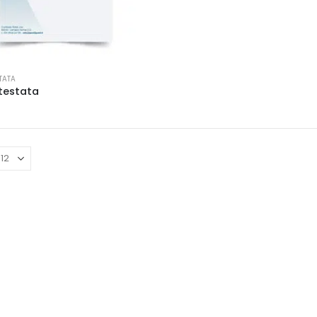
TATA
testata