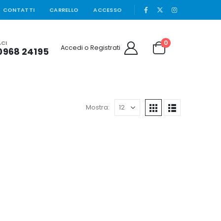
|
CONTATTI
CARRELLO
ACCESSO
0
CI
Accedi o Registrati
0968 24195
Mostra: