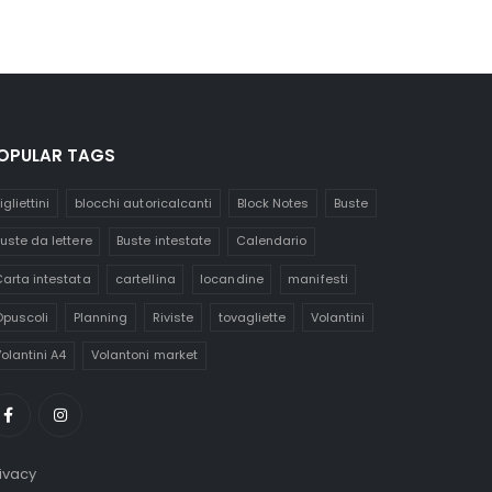
OPULAR TAGS
igliettini
blocchi autoricalcanti
Block Notes
Buste
uste da lettere
Buste intestate
Calendario
arta intestata
cartellina
locandine
manifesti
puscoli
Planning
Riviste
tovagliette
Volantini
olantini A4
Volantoni market
ivacy