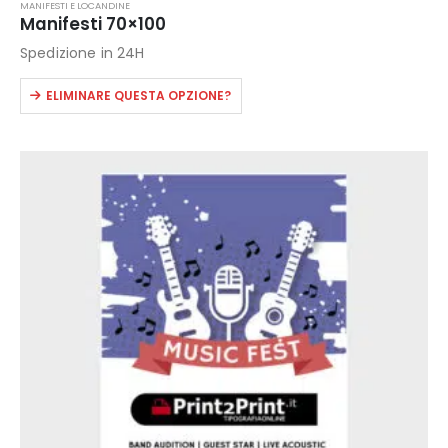
MANIFESTI E LOCANDINE
Manifesti 70×100
Spedizione in 24H
Questo
ELIMINARE QUESTA OPZIONE?
prodotto
ha
più
varianti.
Le
opzioni
possono
essere
scelte
nella
pagina
del
prodotto