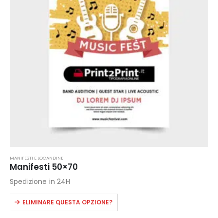
essere
scelte
nella
pagina
del
prodotto
MANIFESTI E LOCANDINE
Manifesti 50×70
Spedizione in 24H
Questo
ELIMINARE QUESTA OPZIONE?
prodotto