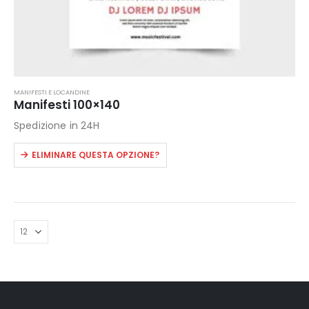
MANIFESTI E LOCANDINE
Manifesti 100×140
Spedizione in 24H
Questo
ELIMINARE QUESTA OPZIONE?
prodotto
ha
più
varianti.
Le
opzioni
possono
essere
scelte
nella