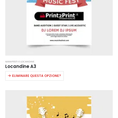
MANIFESTI E LOCANDINE
Locandine A3
Questo
ELIMINARE QUESTA OPZIONE?
prodotto
ha
più
varianti.
Le
opzioni
possono