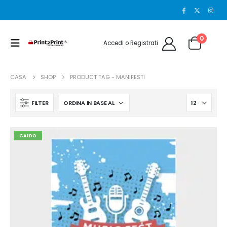
0
Accedi o Registrati
CASA
SHOP
PRODUCT TAG -
MANIFESTI
FILTER
CALDO