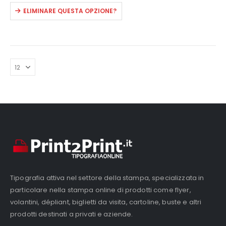
Questo
ELIMINARE QUESTA OPZIONE?
prodotto
ha
più
varianti.
Le
opzioni
possono
essere
scelte
nella
pagina
del
prodotto
Tipografia attiva nel settore della stampa, specializzata in
particolare nella stampa online di prodotti come flyer,
volantini, dépliant, biglietti da visita, cartoline, buste e altri
prodotti destinati a privati e aziende.