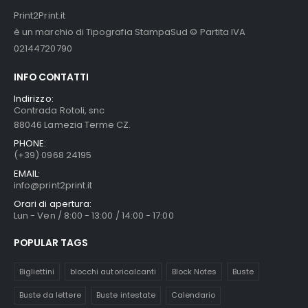
Print2Print.it
è un marchio di Tipografia StampaSud © Partita IVA
02144720790
INFO CONTATTI
Indirizzo:
Contrada Rotoli, snc
88046 Lamezia Terme CZ.
PHONE:
(+39) 0968 24195
EMAIL:
info@print2print.it
Orari di apertura:
Lun - Ven / 8:00 - 13:00 / 14:00 - 17:00
POPULAR TAGS
Bigliettini
blocchi autoricalcanti
Block Notes
Buste
Buste da lettere
Buste intestate
Calendario