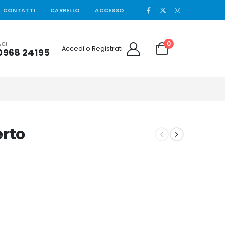
|
CONTATTI
CARRELLO
ACCESSO
0
CI
Accedi o Registrati
0968 24195
erto