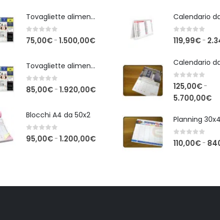
Tovagliette alimentari 30x40
0
Su 5
0
Su 5
Fascia
75,00
€
1.500,00
€
119,99
€
2.3
-
-
di
prezzo:
Tovagliette alimentari 33x48
da
0
Su 5
125,00
€
-
75,00€
0
Su 5
Fascia
85,00
€
1.920,00
€
-
Fa
5.700,00
€
a
di
di
1.500,00€
prezzo:
Blocchi A4 da 50x2
Planning 30x
pr
da
da
85,00€
0
Su 5
Fascia
95,00
€
1.200,00
€
-
0
Su 5
110,00
€
84
-
12
a
di
a
1.920,00€
prezzo:
5.
da
95,00€
a
1.200,00€