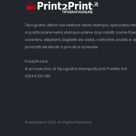
4.150,00€
Tipografia attiva nel settore della stampa, specializzat
in particolare nella stampa online di prodotti come flye
volantini, dépliant, biglietti da visita, cartoline, buste e al
prodotti destinati a privati e aziende.
Print2Print.it
è un marchio di Tipografia StampaSud © Partita IVA
02144720790
© print2print 2021. All Rights Reserved