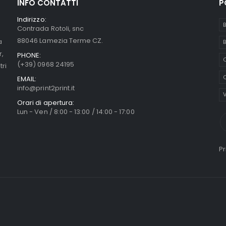
INFO CONTATTI
P
Indirizzo:
B
Contrada Rotoli, snc
88046 Lamezia Terme CZ.
a
B
r,
PHONE:
C
(+39) 0968 24195
tri
O
EMAIL:
info@print2print.it
V
Orari di apertura:
Lun - Ven / 8:00 - 13:00 / 14:00 - 17:00
Pr