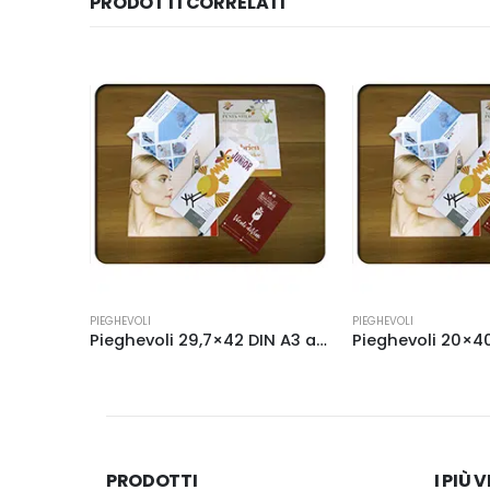
PRODOTTI CORRELATI
Questo prodotto ha più varianti. Le opzioni possono essere scelte nella pagina del prodotto
Questo prodotto ha più varianti. Le opzioni possono essere scelte nella pagina del prodotto
PIEGHEVOLI
PIEGHEVOLI
Pieghevoli 29,7×42 DIN A3 aperto
Pieghevoli 20×4
PRODOTTI
I PIÙ 