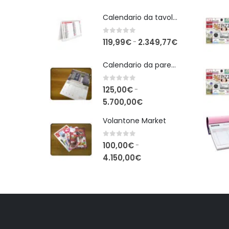
Calendario da tavolo personalizzati
0
Su 5
Fascia
119,99
€
2.349,77
€
-
di
Calendario da parete personalizzati
prezzo:
da
0
Su 5
125,00
€
-
119,99€
Fascia
5.700,00
€
a
di
2.349,77€
Volantone Market
prezzo:
da
0
Su 5
100,00
€
-
125,00€
Fascia
4.150,00
€
a
di
5.700,00€
prezzo:
da
100,00€
a