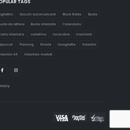
OPULAR TAGS
igliettini
blocchi autoricalcanti
Block Notes
Buste
uste da lettere
Buste intestate
Calendario
arta intestata
cartellina
locandine
manifesti
puscoli
Planning
Riviste
tovagliette
Volantini
olantini A4
Volantoni market
ivacy