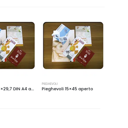
Questo prodotto ha più varianti. Le opzioni possono essere scelte nella pagina del prodotto
PIEGHEVOLI
Pieghevoli 21×29,7 DIN A4 aperto
Pieghevoli 15×45 aperto