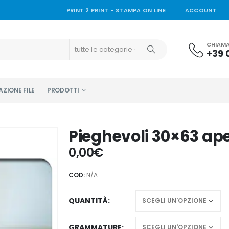
PRINT 2 PRINT - STAMPA ON LINE
ACCOUNT
CHIAMA
tutte le categorie
+39 
ZIONE FILE
PRODOTTI
Pieghevoli 30×63 ap
0,00
€
COD:
N/A
QUANTITÀ
GRAMMATURE