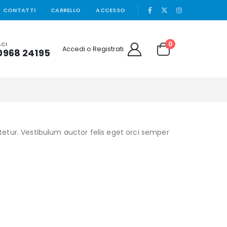
|
CONTATTI
CARRELLO
ACCESSO
0
CI
Accedi o Registrati
0968 24195
ctetur. Vestibulum auctor felis eget orci semper