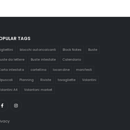
OPULAR TAGS
igliettini
blocchi autoricalcanti
Block Notes
Buste
uste da lettere
Buste intestate
Calendario
arta intestata
cartellina
locandine
manifesti
puscoli
Planning
Riviste
tovagliette
Volantini
olantini A4
Volantoni market
ivacy