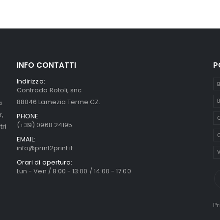
INFO CONTATTI
P
Indirizzo:
B
Contrada Rotoli, snc
B
88046 Lamezia Terme CZ.
a
r,
PHONE:
C
(+39) 0968 24195
tri
O
EMAIL:
info@print2print.it
V
Orari di apertura:
Lun - Ven / 8:00 - 13:00 / 14:00 - 17:00
Pr